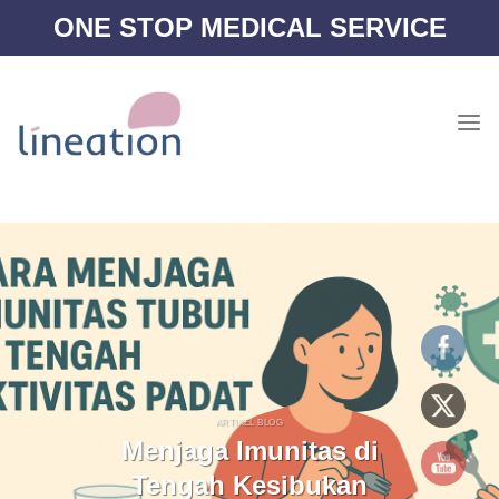
Skip
ONE STOP MEDICAL SERVICE
to
content
ARTIKEL BLOG
Menjaga Imunitas di
Tengah Kesibukan