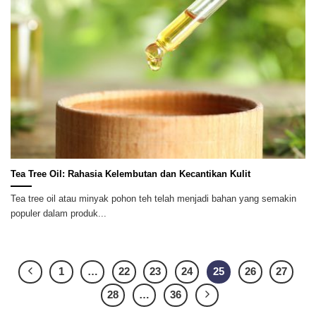
Tea Tree Oil: Rahasia Kelembutan dan Kecantikan Kulit
Tea tree oil atau minyak pohon teh telah menjadi bahan yang semakin
populer dalam produk...
1
…
22
23
24
25
26
27
28
…
36