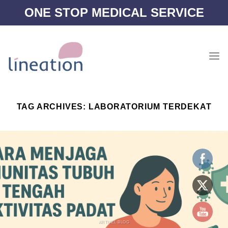
Skip
ONE STOP MEDICAL SERVICE
to
content
TAG ARCHIVES:
LABORATORIUM TERDEKAT
ARTIKEL BLOG