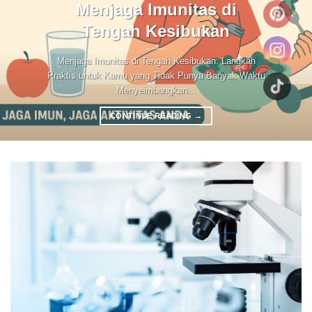
Menjaga Imunitas di
Tengah Kesibukan
Menjaga Imunitas di Tengah Kesibukan: Langkah
Praktis untuk Kamu yang Tidak Punya Banyak Waktu
Menyeimbangkan...
CONTINUE READING
→